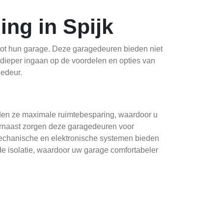
ng in Spijk
tot hun garage. Deze garagedeuren bieden niet
e dieper ingaan op de voordelen en opties van
gedeur.
eden ze maximale ruimtebesparing, waardoor u
Daarnaast zorgen deze garagedeuren voor
 mechanische en elektronische systemen bieden
e isolatie, waardoor uw garage comfortabeler
eed scala aan materialen, kleuren en ontwerpen
 smaak. Van klassieke houten uitvoeringen tot