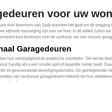
gedeuren voor uw woni
euze voor bewoners van Spijk wanneer het gaat om de toegang 
 stijlvolle toevoeging zijn aan uw huis. In dit artikel zullen w
nformeerd kunt beslissen over de aankoop van een nieuwe gara
onaal Garagedeuren
or hun veelzijdigheid en praktische voordelen. Ten eerste bi
vooral handig als u een smalle oprit of beperkte ruimte heeft. 
ructie en geavanceerde beveiligingsfuncties. De geïntegreerde
endien zijn sectionaal garagedeuren bekend om hun uitstekend
g en koeling.
 Detail
ioneel, maar ook een stijlvol onderdeel van uw huis. Met een br
 en ervoor zorgen dat het naadloos aansluit bij uw persoonlijke