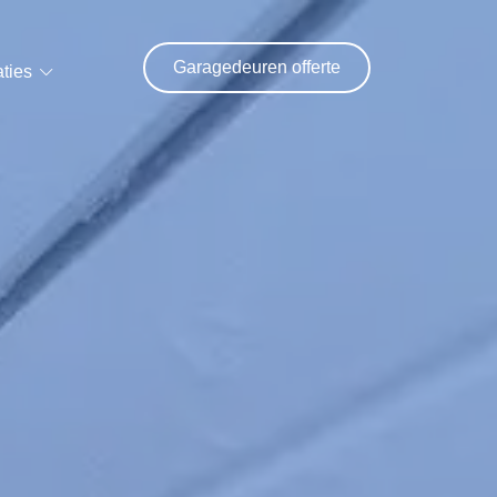
Garagedeuren offerte
ties