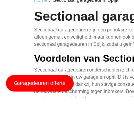
Home
Sectionaal garagedeur in Spijk
Sectionaal gara
Sectionaal garagedeuren zijn een populaire k
alleen gemak en veiligheid, maar kunnen ook een
sectionaal garagedeuren in Spijk, zodat u geï
Voordelen van Secti
Sectionaal garagedeuren onderscheiden zich do
meer ruimte hebt in uw garage en oprit. Dit is 
Garagedeuren offerte
optimale veiligheid dankzij hun stevige const
betrouwbare bescherming tegen inbrekers. Bov
wordt en u energie kunt besparen op verwarmin
Stijl en Aandacht voor
Sectionaal garagedeuren zijn niet alleen funct
kunt u de uitstraling van uw woning verbeteren